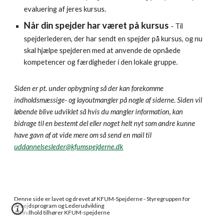
evaluering af jeres kursus.
Når din spejder har været på kursus
-
Til
spejderlederen, der har sendt en spejder på kursus, og nu
skal hjælpe spejderen med at anvende de opnåede
kompetencer og færdigheder i den lokale gruppe.
Siden er pt. under opbygning så der kan forekomme
indholdsmæssige- og layoutmangler på nogle af siderne. Siden vil
løbende blive udviklet så hvis du mangler information, kan
bidrage til en bestemt del eller noget helt nyt som andre kunne
have gavn af at vide mere om så send en mail til
uddannelsesleder@kfumspejderne.dk
Denne side er lavet og drevet af KFUM-Spejderne - Styregruppen for
Arbejdsprogram og Lederudvikling
Alt indhold tilhører KFUM-spejderne