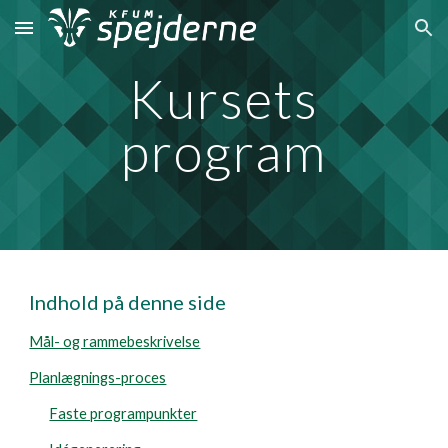
Skip to main content
Skip to navigation
Kursets
program
Indhold på denne side
Mål- og rammebeskrivelse
Planlægnings-proces
Faste programpunkter