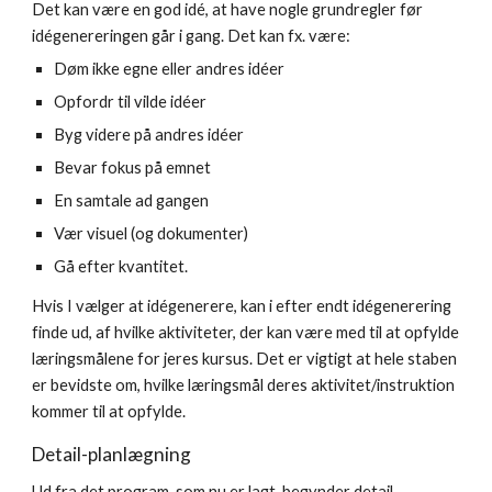
Det kan være en god idé, at have nogle grundregler før
idégenereringen går i gang. Det kan fx. være:
Døm ikke egne eller andres idéer
Opfordr til vilde idéer
Byg videre på andres idéer
Bevar fokus på emnet
En samtale ad gangen
Vær visuel (og dokumenter)
Gå efter kvantitet.
Hvis I vælger at idégenerere, kan i efter endt idégenerering
finde ud, af hvilke aktiviteter, der kan være med til at opfylde
læringsmålene for jeres kursus. Det er vigtigt at hele staben
er bevidste om, hvilke læringsmål deres aktivitet/instruktion
kommer til at opfylde.
Detail-planlægning
Ud fra det program, som nu er lagt, begynder detail-