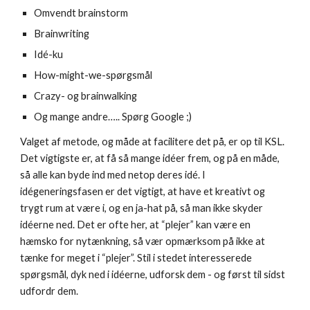
Omvendt brainstorm
Brainwriting
Idé-ku
How-might-we-spørgsmål
Crazy- og brainwalking
Og mange andre….. Spørg Google ;)
Valget af metode, og måde at facilitere det på, er op til KSL.
Det vigtigste er, at få så mange idéer frem, og på en måde,
så alle kan byde ind med netop deres idé. I
idégeneringsfasen er det vigtigt, at have et kreativt og
trygt rum at være i, og en ja-hat på, så man ikke skyder
idéerne ned. Det er ofte her, at “plejer” kan være en
hæmsko for nytænkning, så vær opmærksom på ikke at
tænke for meget i “plejer”. Stil i stedet interesserede
spørgsmål, dyk ned i idéerne, udforsk dem - og først til sidst
udfordr dem.